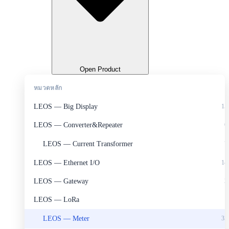
Open Product
หมวดหลัก
LEOS — Big Display
15
LEOS — Converter&Repeater
6
LEOS — Current Transformer
7
LEOS — Ethernet I/O
14
LEOS — Gateway
2
LEOS — LoRa
1
LEOS — Meter
35