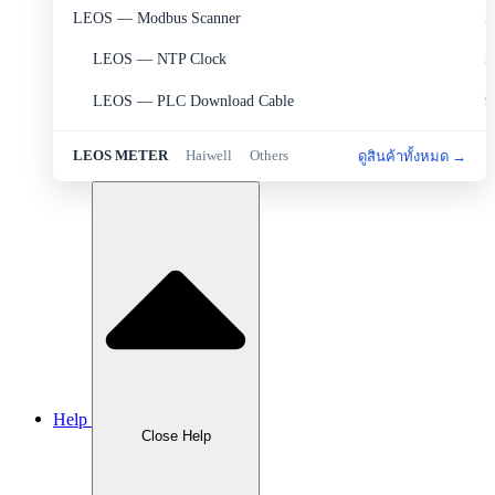
LEOS — Modbus Scanner
2
LEOS — NTP Clock
2
LEOS — PLC Download Cable
9
LEOS — Portable Set
2
LEOS METER
·
Haiwell
·
Others
ดูสินค้าทั้งหมด →
LEOS — Protection
6
LEOS — Sensor&Transducer
11
LEOS — Sources and Measurement
1
LEOS — Transmitter
8
Haiwell — HMI
5
Haiwell — PLC
4
Help
Haiwell — Smart Link
1
Close Help