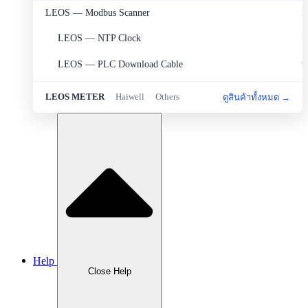
LEOS — Modbus Scanner
2
LEOS — NTP Clock
2
LEOS — PLC Download Cable
9
LEOS — Portable Set
2
LEOS METER
·
Haiwell
·
Others
ดูสินค้าทั้งหมด →
LEOS — Protection
6
LEOS — Sensor&Transducer
11
LEOS — Sources and Measurement
1
LEOS — Transmitter
8
Haiwell — HMI
5
Haiwell — PLC
4
Help
Haiwell — Smart Link
1
Close Help