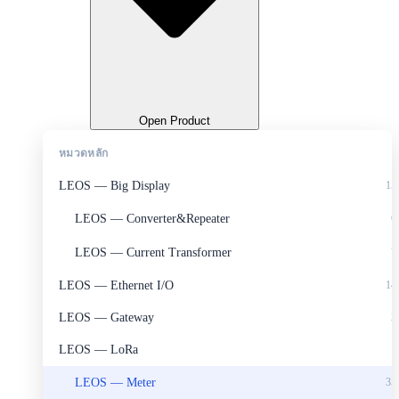
Open Product
หมวดหลัก
LEOS — Big Display
15
LEOS — Converter&Repeater
6
LEOS — Current Transformer
7
LEOS — Ethernet I/O
14
LEOS — Gateway
2
LEOS — LoRa
1
LEOS — Meter
35