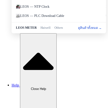
LEOS — NTP Clock
2
LEOS — PLC Download Cable
9
LEOS — Portable Set
2
LEOS METER
·
Haiwell
·
Others
ดูสินค้าทั้งหมด →
LEOS — Protection
6
LEOS — Sensor&Transducer
11
LEOS — Sources and Measurement
1
LEOS — Transmitter
8
Haiwell — HMI
5
Haiwell — PLC
4
Help
Haiwell — Smart Link
1
Close Help