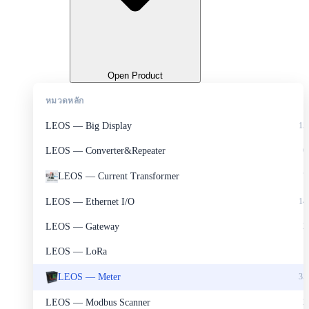
Open Product
หมวดหลัก
LEOS — Big Display
15
LEOS — Converter&Repeater
6
LEOS — Current Transformer
7
LEOS — Ethernet I/O
14
LEOS — Gateway
2
LEOS — LoRa
1
LEOS — Meter
35
LEOS — Modbus Scanner
2