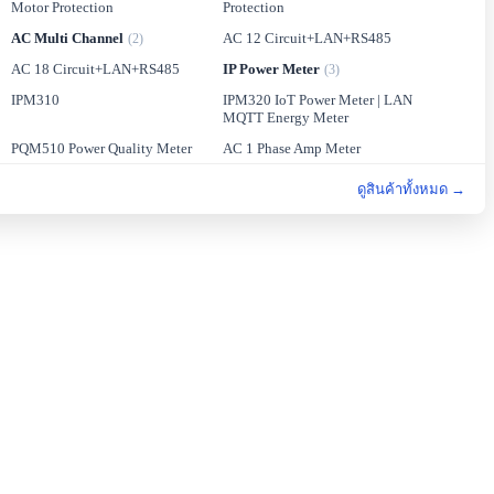
Motor Protection
Protection
AC Multi Channel
AC 12 Circuit+LAN+RS485
(2)
AC 18 Circuit+LAN+RS485
IP Power Meter
(3)
IPM310
IPM320 IoT Power Meter | LAN
MQTT Energy Meter
PQM510 Power Quality Meter
AC 1 Phase Amp Meter
AC 1 Phase Multi Function
AC 1 Phase Multi Function
ดูสินค้าทั้งหมด →
Power Meter [B72,B73,B74]
Power Meter [B75]
AC 1 Phase Volt Meter
AC 12 Circuit+LAN+RS485
AC 18 Circuit+LAN+RS485
AC 3 Phase kW/kWh+RS485
AC 3 Phase Multi
AC 3 Phase Volt & Amp with
Function+RS485
Phase Protection Relay
AC 3 Phase Volt, Amp, kWh with
AC 3 Phases Volt Meter+Phase
Motor Protection
Protection
IPM310
IPM320 IoT Power Meter | LAN
MQTT Energy Meter
KWH Meter for Apartment
PQM510 Power Quality Meter