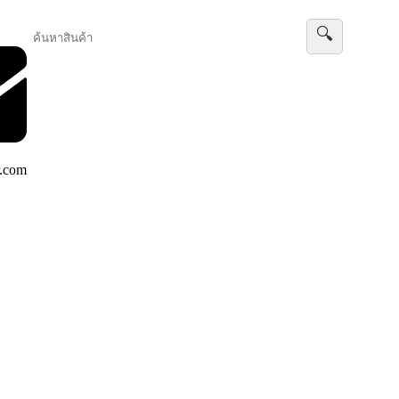
🔍
.com