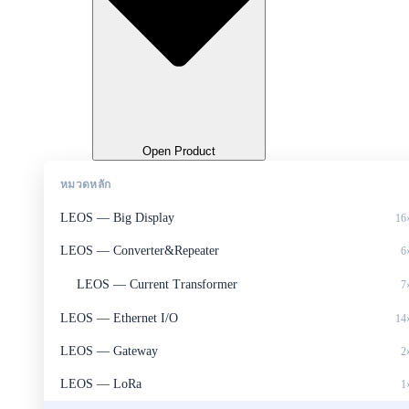
Open Product
หมวดหลัก
LEOS — Big Display
16
LEOS — Converter&Repeater
6
LEOS — Current Transformer
7
LEOS — Ethernet I/O
14
LEOS — Gateway
2
LEOS — LoRa
1