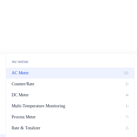
หมวดย่อย
AC Meter
›
15
›
Counter/Rate
›
2
›
DC Meter
4
›
›
Multi-Temperature Monitoring
1
›
›
Process Meter
7
›
›
Rate & Totalizer
2
›
›