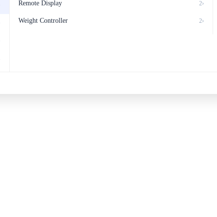
Remote Display
2
›
›
Weight Controller
2
›
›
›
›
›
›
›
›
›
›
›
›