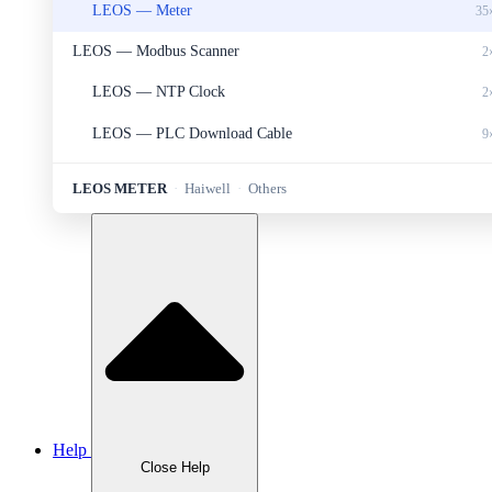
LEOS — Meter
35
LEOS — Modbus Scanner
2
LEOS — NTP Clock
2
LEOS — PLC Download Cable
9
LEOS — Portable Set
2
LEOS METER
·
Haiwell
·
Others
LEOS — Protection
6
LEOS — Sensor&Transducer
11
LEOS — Sources and Measurement
1
LEOS — Transmitter
8
Haiwell — HMI
5
Haiwell — PLC
4
Help
Haiwell — Smart Link
1
Close Help