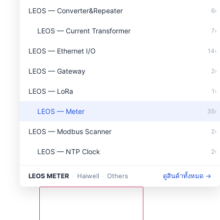
LEOS — Converter&Repeater
6
›
LEOS — Current Transformer
7
›
LEOS — Ethernet I/O
14
›
LEOS — Gateway
2
›
LEOS — LoRa
1
›
LEOS — Meter
35
›
LEOS — Modbus Scanner
2
›
LEOS — NTP Clock
2
›
LEOS — PLC Download Cable
9
›
LEOS METER
·
Haiwell
·
Others
ดูสินค้าทั้งหมด →
LEOS — Portable Set
2
›
LEOS — Protection
6
›