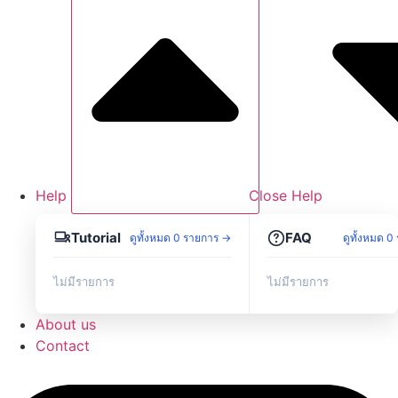
LEOS — Sensor&Transducer
11
›
LEOS — Sources and Measurement
1
›
LEOS — Transmitter
8
›
Haiwell — HMI
5
›
Haiwell — PLC
4
›
Help
Close Help
Haiwell — Smart Link
1
›
Tutorial
FAQ
ดูทั้งหมด 0 รายการ →
ดูทั้งหมด 
ไม่มีรายการ
ไม่มีรายการ
About us
Contact