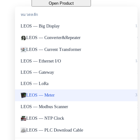
Open Product
หมวดหลัก
LEOS — Big Display
15
LEOS — Converter&Repeater
6
LEOS — Current Transformer
7
LEOS — Ethernet I/O
14
LEOS — Gateway
2
LEOS — LoRa
1
LEOS — Meter
35
LEOS — Modbus Scanner
2
LEOS — NTP Clock
2
LEOS — PLC Download Cable
9