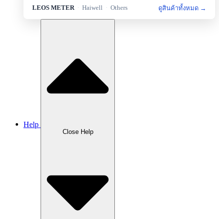
LEOS — Portable Set
2
LEOS METER
·
Haiwell
·
Others
ดูสินค้าทั้งหมด →
LEOS — Protection
6
LEOS — Sensor&Transducer
11
LEOS — Sources and Measurement
1
LEOS — Transmitter
8
Haiwell — HMI
5
Haiwell — PLC
4
Help
Haiwell — Smart Link
1
Close Help