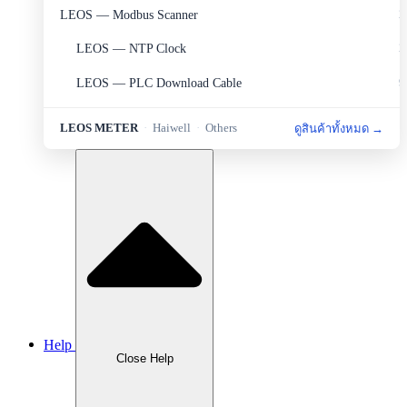
LEOS — Modbus Scanner
2
LEOS — NTP Clock
2
LEOS — PLC Download Cable
9
LEOS — Portable Set
2
LEOS METER
·
Haiwell
·
Others
ดูสินค้าทั้งหมด →
LEOS — Protection
6
LEOS — Sensor&Transducer
11
LEOS — Sources and Measurement
1
LEOS — Transmitter
8
Haiwell — HMI
5
Haiwell — PLC
4
Help
Haiwell — Smart Link
1
Close Help