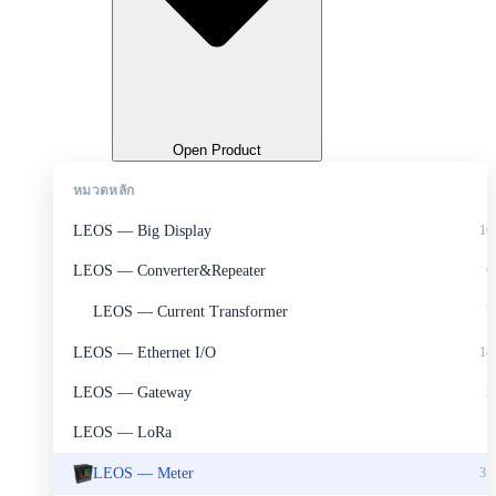
Open Product
หมวดหลัก
LEOS — Big Display
16
LEOS — Converter&Repeater
6
LEOS — Current Transformer
7
LEOS — Ethernet I/O
14
LEOS — Gateway
2
LEOS — LoRa
1
LEOS — Meter
35