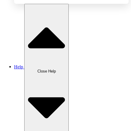
LEOS — Protection
6
LEOS — Sensor&Transducer
11
LEOS — Sources and Measurement
1
LEOS — Transmitter
8
Haiwell — HMI
5
Haiwell — PLC
4
Help
Haiwell — Smart Link
1
Close Help