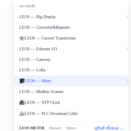
หมวดหลัก
LEOS — Big Display
16
LEOS — Converter&Repeater
6
LEOS — Current Transformer
7
LEOS — Ethernet I/O
14
LEOS — Gateway
2
LEOS — LoRa
1
LEOS — Meter
35
LEOS — Modbus Scanner
2
LEOS — NTP Clock
2
LEOS — PLC Download Cable
9
LEOS — Portable Set
2
LEOS METER
·
Haiwell
·
Others
ดูสินค้าทั้งหมด →