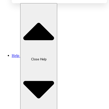
LEOS — Protection
6
LEOS — Sensor&Transducer
11
LEOS — Sources and Measurement
1
LEOS — Transmitter
8
Haiwell — HMI
5
Haiwell — PLC
4
Help
Haiwell — Smart Link
1
Close Help