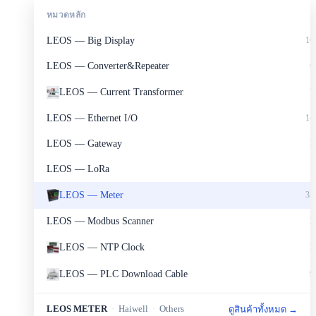
หมวดหลัก
LEOS — Big Display
16
LEOS — Converter&Repeater
6
LEOS — Current Transformer
7
LEOS — Ethernet I/O
14
LEOS — Gateway
2
LEOS — LoRa
1
LEOS — Meter
35
LEOS — Modbus Scanner
2
LEOS — NTP Clock
2
LEOS — PLC Download Cable
9
LEOS — Portable Set
2
LEOS METER
·
Haiwell
·
Others
ดูสินค้าทั้งหมด →