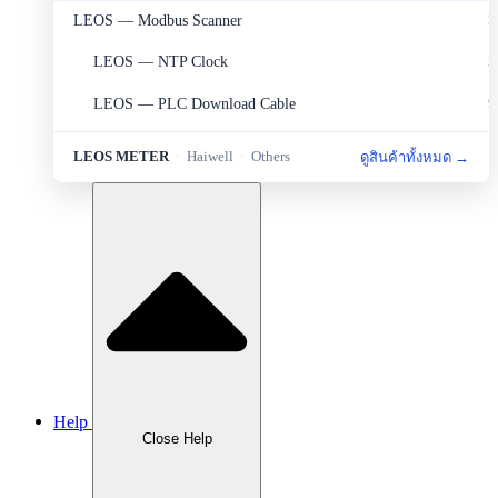
LEOS — Modbus Scanner
2
LEOS — NTP Clock
2
LEOS — PLC Download Cable
9
LEOS — Portable Set
2
LEOS METER
·
Haiwell
·
Others
ดูสินค้าทั้งหมด →
LEOS — Protection
6
LEOS — Sensor&Transducer
11
LEOS — Sources and Measurement
1
LEOS — Transmitter
8
Haiwell — HMI
5
Haiwell — PLC
4
Help
Haiwell — Smart Link
1
Close Help