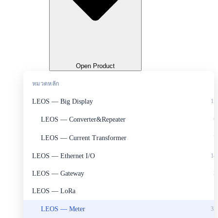
Open Product
หมวดหลัก
LEOS — Big Display
15
LEOS — Converter&Repeater
6
LEOS — Current Transformer
7
LEOS — Ethernet I/O
14
LEOS — Gateway
2
LEOS — LoRa
1
LEOS — Meter
35