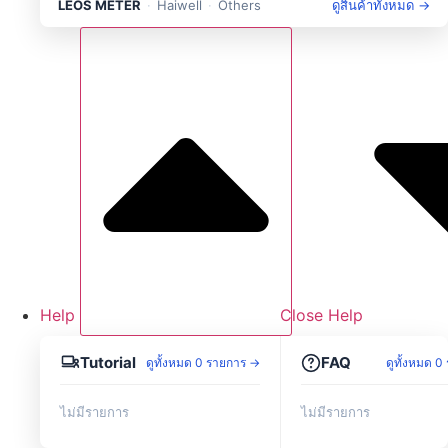
LEOS METER
·
Haiwell
·
Others
ดูสินค้าทั้งหมด →
LEOS — Portable Set
2
›
LEOS — Protection
6
›
LEOS — Sensor&Transducer
11
›
LEOS — Sources and Measurement
1
›
LEOS — Transmitter
8
›
Haiwell — HMI
5
›
Haiwell — PLC
4
›
Help
Close Help
Haiwell — Smart Link
1
›
Tutorial
FAQ
ดูทั้งหมด 0 รายการ →
ดูทั้งหมด 
ไม่มีรายการ
ไม่มีรายการ