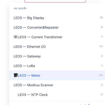
หมวดหลัก
LEOS — Big Display
16
›
LEOS — Converter&Repeater
6
›
LEOS — Current Transformer
7
›
LEOS — Ethernet I/O
14
›
LEOS — Gateway
2
›
LEOS — LoRa
1
›
LEOS — Meter
35
›
LEOS — Modbus Scanner
2
›
LEOS — NTP Clock
2
›
LEOS — PLC Download Cable
9
›