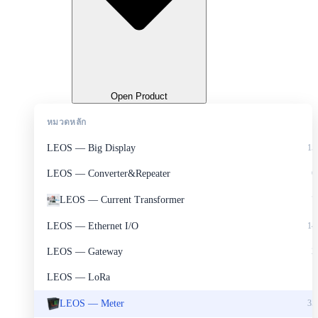
Open Product
หมวดหลัก
LEOS — Big Display
15
LEOS — Converter&Repeater
6
LEOS — Current Transformer
7
LEOS — Ethernet I/O
14
LEOS — Gateway
2
LEOS — LoRa
1
LEOS — Meter
35