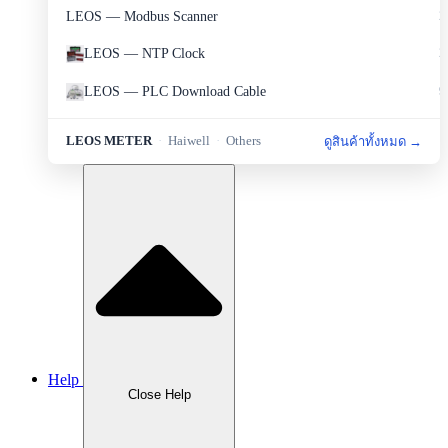
LEOS — Modbus Scanner
2
LEOS — NTP Clock
2
LEOS — PLC Download Cable
9
LEOS — Portable Set
2
LEOS METER
·
Haiwell
·
Others
ดูสินค้าทั้งหมด →
LEOS — Protection
6
LEOS — Sensor&Transducer
11
LEOS — Sources and Measurement
1
LEOS — Transmitter
8
Haiwell — HMI
5
Haiwell — PLC
4
Help
Haiwell — Smart Link
1
Close Help