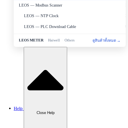
LEOS — Modbus Scanner
2
LEOS — NTP Clock
2
LEOS — PLC Download Cable
9
LEOS — Portable Set
2
LEOS METER
·
Haiwell
·
Others
ดูสินค้าทั้งหมด →
LEOS — Protection
6
LEOS — Sensor&Transducer
11
LEOS — Sources and Measurement
1
LEOS — Transmitter
8
Haiwell — HMI
5
Haiwell — PLC
4
Help
Haiwell — Smart Link
1
Close Help