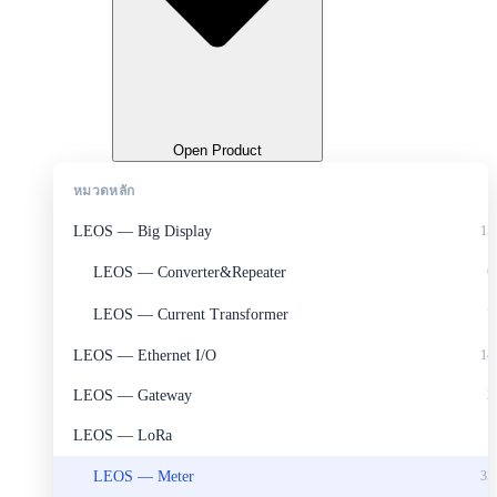
Open Product
หมวดหลัก
LEOS — Big Display
15
LEOS — Converter&Repeater
6
LEOS — Current Transformer
7
LEOS — Ethernet I/O
14
LEOS — Gateway
2
LEOS — LoRa
1
LEOS — Meter
35